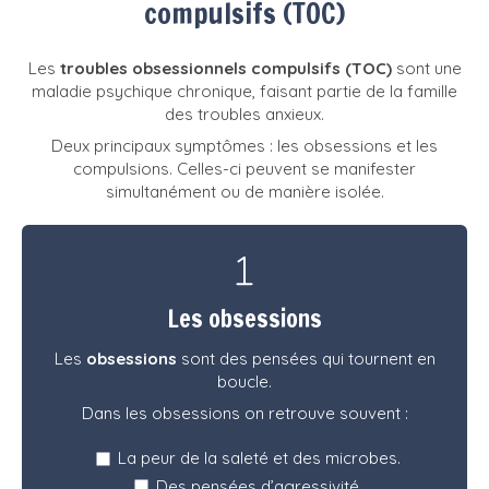
compulsifs (TOC)
Les
troubles obsessionnels compulsifs (TOC)
sont une
maladie psychique chronique, faisant partie de la famille
des troubles anxieux.
Deux principaux symptômes : les obsessions et les
compulsions. Celles-ci peuvent se manifester
simultanément ou de manière isolée.
Les obsessions
Les
obsessions
sont des pensées qui tournent en
boucle.
Dans les obsessions on retrouve souvent :
La peur de la saleté et des microbes.
Des pensées d’agressivité.